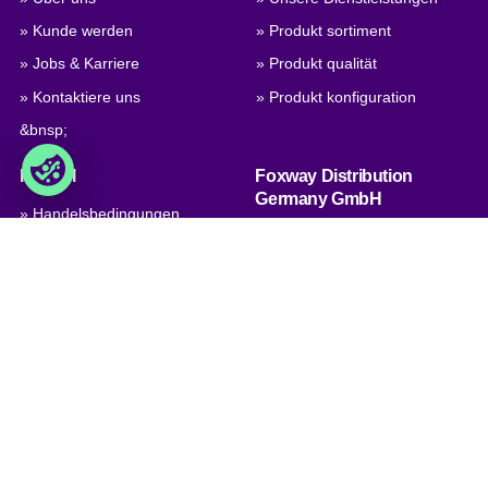
» Kunde werden
» Produkt sortiment
» Jobs & Karriere
» Produkt qualität
» Kontaktiere uns
» Produkt konfiguration
&bnsp;
Handel
Foxway Distribution
Germany GmbH
» Handelsbedingungen
Südportal 5, Nordport Towers,
» Datenschutzbestimmungen
22848
& Cookies
Norderstedt, Deutschland
» Impressum
Umsatzsteuer-Id:
» Unternehmenszertifikat,
DE312260667
PDF