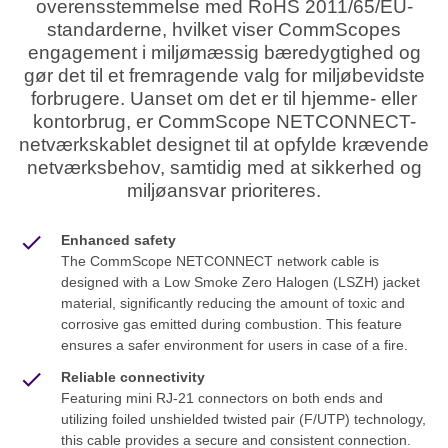
overensstemmelse med RoHS 2011/65/EU-
standarderne, hvilket viser CommScopes
engagement i miljømæssig bæredygtighed og
gør det til et fremragende valg for miljøbevidste
forbrugere. Uanset om det er til hjemme- eller
kontorbrug, er CommScope NETCONNECT-
netværkskablet designet til at opfylde krævende
netværksbehov, samtidig med at sikkerhed og
miljøansvar prioriteres.
Enhanced safety
The CommScope NETCONNECT network cable is
designed with a Low Smoke Zero Halogen (LSZH) jacket
material, significantly reducing the amount of toxic and
corrosive gas emitted during combustion. This feature
ensures a safer environment for users in case of a fire.
Reliable connectivity
Featuring mini RJ-21 connectors on both ends and
utilizing foiled unshielded twisted pair (F/UTP) technology,
this cable provides a secure and consistent connection.