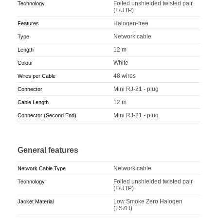
Foiled unshielded twisted pair
Technology
(F/UTP)
Halogen-free
Features
Network cable
Type
12 m
Length
White
Colour
48 wires
Wires per Cable
Mini RJ-21 - plug
Connector
12 m
Cable Length
Mini RJ-21 - plug
Connector (Second End)
General features
Network cable
Network Cable Type
Foiled unshielded twisted pair
Technology
(F/UTP)
Low Smoke Zero Halogen
Jacket Material
(LSZH)