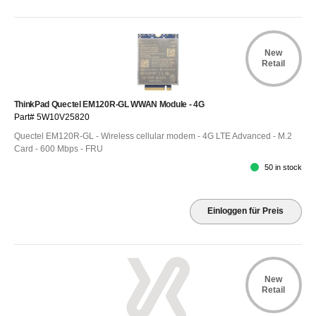
New
Retail
ThinkPad Quectel EM120R-GL WWAN Module - 4G
Part# 5W10V25820
Quectel EM120R-GL - Wireless cellular modem - 4G LTE Advanced - M.2
Card - 600 Mbps - FRU
50 in stock
Einloggen für Preis
New
Retail