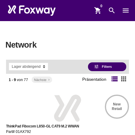
shopping_cart
search
menu
Network
tune
Filters
storage
apps
Präsentation
1 - 9
von
77
Nächste
keyboard_arrow_right
New
Retail
ThinkPad Fibocom L850-GL CAT9 M.2 WWAN
Part# 01AX792