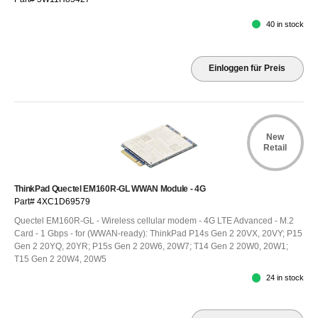
40 in stock
Einloggen für Preis
New
Retail
ThinkPad Quectel EM160R-GL WWAN Module - 4G
Part# 4XC1D69579
Quectel EM160R-GL - Wireless cellular modem - 4G LTE Advanced - M.2
Card - 1 Gbps - for (WWAN-ready): ThinkPad P14s Gen 2 20VX, 20VY; P15
Gen 2 20YQ, 20YR; P15s Gen 2 20W6, 20W7; T14 Gen 2 20W0, 20W1;
T15 Gen 2 20W4, 20W5
24 in stock