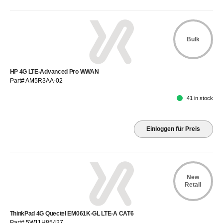
Bulk
HP 4G LTE-Advanced Pro WWAN
Part# AM5R3AA-02
41 in stock
Einloggen für Preis
New
Retail
ThinkPad 4G Quectel EM061K-GL LTE-A CAT6
Part# 5W11H85427