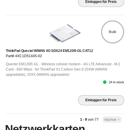
Einloggen für Preis
Bulk
ThinkPad Quectel WWAN 4G SDX24 EM120R-GL CAT12
Part# 4XC1D51445-02
Quectel EM120R-GL - Wireless cellular modem - 4G LTE Advanced - M.2
Card - 600 Mbps - for ThinkPad X1 Carbon Gen 9 20XW (WWAN
upgradable), 20XX (WWAN upgradable)
24 in stock
Einloggen für Preis
1 - 9
von
77
Nächste
keyboard_arrow_right
Netzwerkkarten