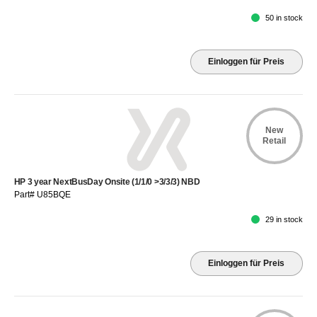
50 in stock
Einloggen für Preis
New
Retail
HP 3 year NextBusDay Onsite (1/1/0 >3/3/3) NBD
Part# U85BQE
29 in stock
Einloggen für Preis