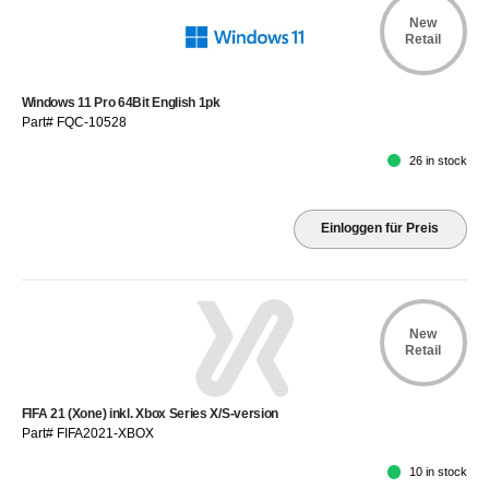
New
Retail
Windows 11 Pro 64Bit English 1pk
Part# FQC-10528
26 in stock
Einloggen für Preis
New
Retail
FIFA 21 (Xone) inkl. Xbox Series X/S-version
Part# FIFA2021-XBOX
10 in stock