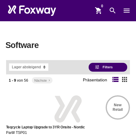
shopping_cart
search
menu
Software
tune
Filters
storage
apps
Präsentation
1 - 9
von
56
Nächste
keyboard_arrow_right
New
Retail
Teqcycle Laptop Upgrade to 3YR Onsite - Nordic
Part# TSP01