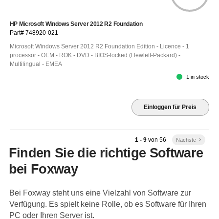
HP Microsoft Windows Server 2012 R2 Foundation
Part# 748920-021
Microsoft Windows Server 2012 R2 Foundation Edition - Licence - 1
processor - OEM - ROK - DVD - BIOS-locked (Hewlett-Packard) -
Multilingual - EMEA
1 in stock
Einloggen für Preis
1 - 9
von
56
Nächste
keyboard_arrow_right
Finden Sie die richtige Software
bei Foxway
Bei Foxway steht uns eine Vielzahl von Software zur
Verfügung. Es spielt keine Rolle, ob es Software für Ihren
PC oder Ihren Server ist.