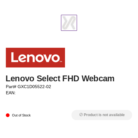
Lenovo Select FHD Webcam
Part# GXC1D05522-02
EAN:
Product is not available
block
Out of Stock