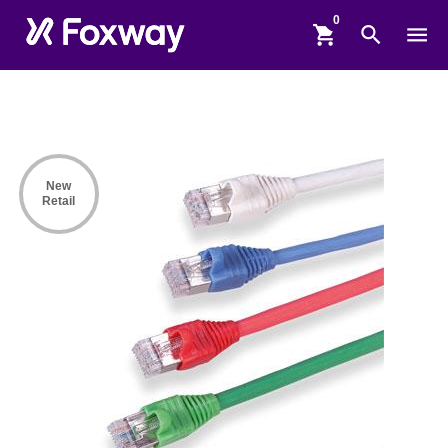
shopping_cart
search
menu
New
Retail