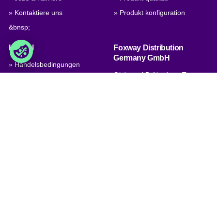
» Kontaktiere uns
» Produkt konfiguration
&bnsp;
Handel
Foxway Distribution
Germany GmbH
» Handelsbedingungen
Südportal 5, Nordport Towers,
» Datenschutzbestimmungen
22848
& Cookies
Norderstedt, Deutschland
» Impressum
Umsatzsteuer-Id:
» Unternehmenszertifikat,
DE312260667
PDF