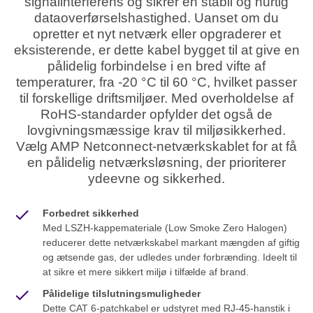
signalinterferens og sikrer en stabil og hurtig
dataoverførselshastighed. Uanset om du
opretter et nyt netværk eller opgraderer et
eksisterende, er dette kabel bygget til at give en
pålidelig forbindelse i en bred vifte af
temperaturer, fra -20 °C til 60 °C, hvilket passer
til forskellige driftsmiljøer. Med overholdelse af
RoHS-standarder opfylder det også de
lovgivningsmæssige krav til miljøsikkerhed.
Vælg AMP Netconnect-netværkskablet for at få
en pålidelig netværksløsning, der prioriterer
ydeevne og sikkerhed.
Forbedret sikkerhed
Med LSZH-kappemateriale (Low Smoke Zero Halogen)
reducerer dette netværkskabel markant mængden af giftig
og ætsende gas, der udledes under forbrænding. Ideelt til
at sikre et mere sikkert miljø i tilfælde af brand.
Pålidelige tilslutningsmuligheder
Dette CAT 6-patchkabel er udstyret med RJ-45-hanstik i