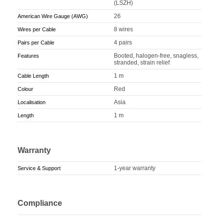
(LSZH)
26
American Wire Gauge (AWG)
8 wires
Wires per Cable
4 pairs
Pairs per Cable
Booted, halogen-free, snagless,
Features
stranded, strain relief
1 m
Cable Length
Red
Colour
Asia
Localisation
1 m
Length
Warranty
1-year warranty
Service & Support
Compliance