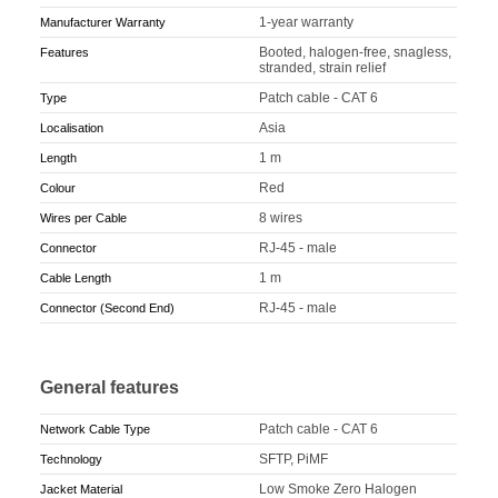
1-year warranty
Manufacturer Warranty
Booted, halogen-free, snagless,
Features
stranded, strain relief
Patch cable - CAT 6
Type
Asia
Localisation
1 m
Length
Red
Colour
8 wires
Wires per Cable
RJ-45 - male
Connector
1 m
Cable Length
RJ-45 - male
Connector (Second End)
General features
Patch cable - CAT 6
Network Cable Type
SFTP, PiMF
Technology
Low Smoke Zero Halogen
Jacket Material