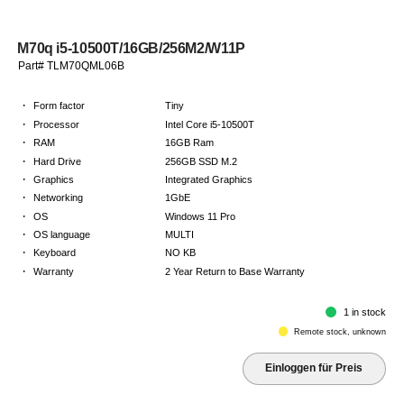
M70q i5-10500T/16GB/256M2/W11P
Part# TLM70QML06B
·
Form factor
Tiny
·
Processor
Intel Core i5-10500T
·
RAM
16GB Ram
·
Hard Drive
256GB SSD M.2
·
Graphics
Integrated Graphics
·
Networking
1GbE
·
OS
Windows 11 Pro
·
OS language
MULTI
·
Keyboard
NO KB
·
Warranty
2 Year Return to Base Warranty
1 in stock
Remote stock, unknown
Einloggen für Preis