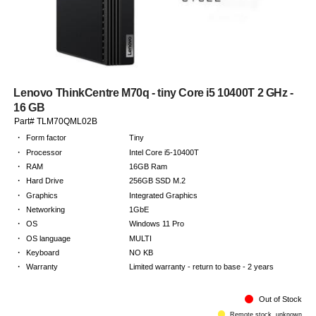
Lenovo ThinkCentre M70q - tiny Core i5 10400T 2 GHz -
16 GB
Part# TLM70QML02B
·
Form factor
Tiny
·
Processor
Intel Core i5-10400T
·
RAM
16GB Ram
·
Hard Drive
256GB SSD M.2
·
Graphics
Integrated Graphics
·
Networking
1GbE
·
OS
Windows 11 Pro
·
OS language
MULTI
·
Keyboard
NO KB
·
Warranty
Limited warranty - return to base - 2 years
Out of Stock
Remote stock, unknown