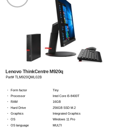
Lenovo ThinkCentre M920q
Part# TLM920QML02B
·
Form factor
Tiny
·
Processor
Intel Core i5-8400T
·
RAM
16GB
·
Hard Drive
256GB SSD M.2
·
Graphics
Integrated Graphics
·
OS
Windows 11 Pro
·
OS language
MULTI