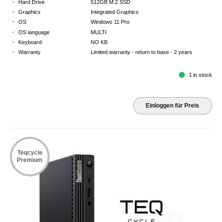
·
Hard Drive
512GB M.2 SSD
·
Graphics
Integrated Graphics
·
OS
Windows 11 Pro
·
OS language
MULTI
·
Keyboard
NO KB
·
Warranty
Limited warranty - return to base - 2 years
1 in stock
Einloggen für Preis
Teqcycle
Premium