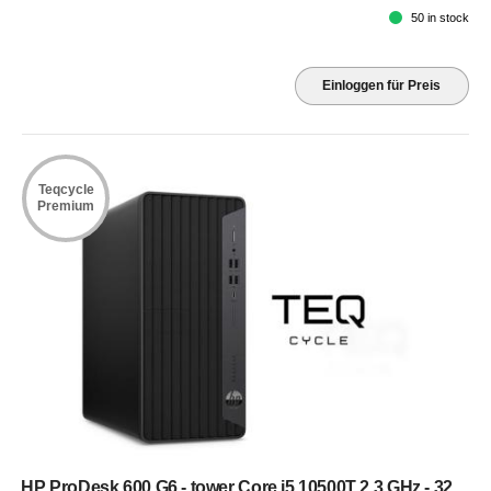
50 in stock
Einloggen für Preis
Teqcycle
Premium
HP ProDesk 600 G6 - tower Core i5 10500T 2.3 GHz - 32