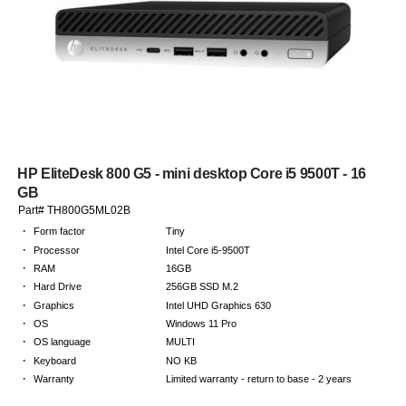
HP EliteDesk 800 G5 - mini desktop Core i5 9500T - 16
GB
Part# TH800G5ML02B
·
Form factor
Tiny
·
Processor
Intel Core i5-9500T
·
RAM
16GB
·
Hard Drive
256GB SSD M.2
·
Graphics
Intel UHD Graphics 630
·
OS
Windows 11 Pro
·
OS language
MULTI
·
Keyboard
NO KB
·
Warranty
Limited warranty - return to base - 2 years