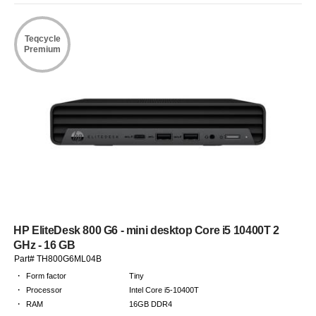
Teqcycle
Premium
HP EliteDesk 800 G6 - mini desktop Core i5 10400T 2
GHz - 16 GB
Part# TH800G6ML04B
·
Form factor
Tiny
·
Processor
Intel Core i5-10400T
·
RAM
16GB DDR4