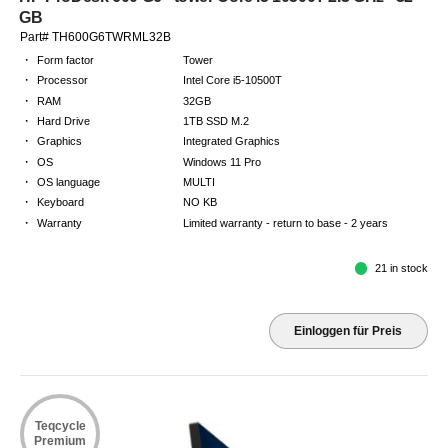
GB
Part# TH600G6TWRML32B
·
Form factor
Tower
·
Processor
Intel Core i5-10500T
·
RAM
32GB
·
Hard Drive
1TB SSD M.2
·
Graphics
Integrated Graphics
·
OS
Windows 11 Pro
·
OS language
MULTI
·
Keyboard
NO KB
·
Warranty
Limited warranty - return to base - 2 years
21 in stock
Einloggen für Preis
Teqcycle
Premium