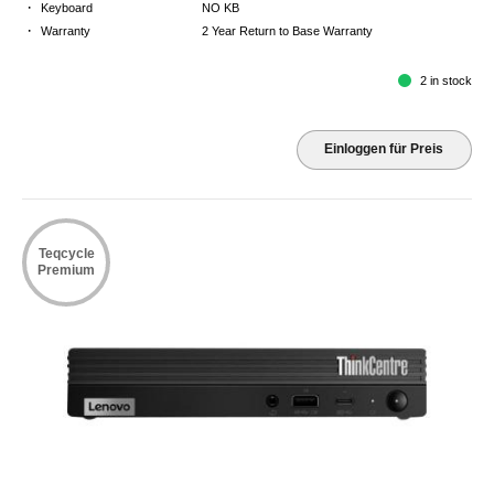
·
Keyboard
NO KB
·
Warranty
2 Year Return to Base Warranty
2 in stock
Einloggen für Preis
Teqcycle
Premium