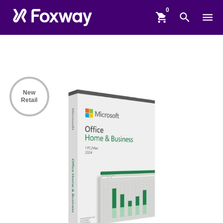
shopping_cart
search
menu
New
Retail