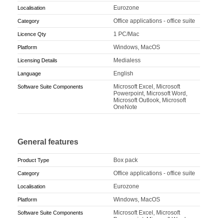
Eurozone
Localisation
Office applications - office suite
Category
1 PC/Mac
Licence Qty
Windows, MacOS
Platform
Medialess
Licensing Details
English
Language
Microsoft Excel, Microsoft
Software Suite Components
Powerpoint, Microsoft Word,
Microsoft Outlook, Microsoft
OneNote
General features
Box pack
Product Type
Office applications - office suite
Category
Eurozone
Localisation
Windows, MacOS
Platform
Microsoft Excel, Microsoft
Software Suite Components