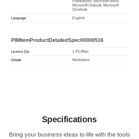
Powerpoint, Microsoft Word,
Microsoft Outlook, Microsoft
OneNote
English
Language
PIMItemProductDetailedSpecH0000516
1 PC/Mac
Licence Qty
Medialess
Details
Specifications
Bring your business ideas to life with the tools