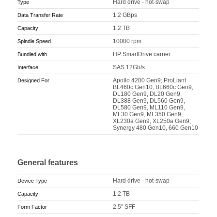
Hard drive - hot-swap
Type
1.2 GBps
Data Transfer Rate
1.2 TB
Capacity
10000 rpm
Spindle Speed
HP SmartDrive carrier
Bundled with
SAS 12Gb/s
Interface
Apollo 4200 Gen9; ProLiant
Designed For
BL460c Gen10, BL660c Gen9,
DL180 Gen9, DL20 Gen9,
DL388 Gen9, DL560 Gen9,
DL580 Gen9, ML110 Gen9,
ML30 Gen9, ML350 Gen9,
XL230a Gen9, XL250a Gen9;
Synergy 480 Gen10, 660 Gen10
General features
Hard drive - hot-swap
Device Type
1.2 TB
Capacity
2.5" SFF
Form Factor