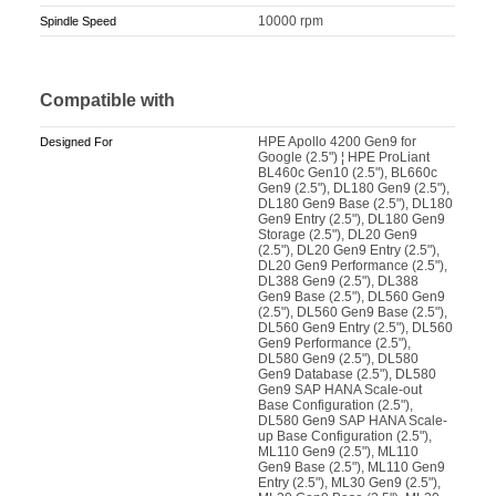
10000 rpm
Spindle Speed
Compatible with
HPE Apollo 4200 Gen9 for
Designed For
Google (2.5") ¦ HPE ProLiant
BL460c Gen10 (2.5"), BL660c
Gen9 (2.5"), DL180 Gen9 (2.5"),
DL180 Gen9 Base (2.5"), DL180
Gen9 Entry (2.5"), DL180 Gen9
Storage (2.5"), DL20 Gen9
(2.5"), DL20 Gen9 Entry (2.5"),
DL20 Gen9 Performance (2.5"),
DL388 Gen9 (2.5"), DL388
Gen9 Base (2.5"), DL560 Gen9
(2.5"), DL560 Gen9 Base (2.5"),
DL560 Gen9 Entry (2.5"), DL560
Gen9 Performance (2.5"),
DL580 Gen9 (2.5"), DL580
Gen9 Database (2.5"), DL580
Gen9 SAP HANA Scale-out
Base Configuration (2.5"),
DL580 Gen9 SAP HANA Scale-
up Base Configuration (2.5"),
ML110 Gen9 (2.5"), ML110
Gen9 Base (2.5"), ML110 Gen9
Entry (2.5"), ML30 Gen9 (2.5"),