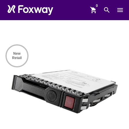
shopping_cart
search
menu
New
Retail