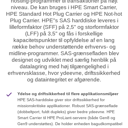
hosting-programmer til transaktioner på højt
niveau. De kan bruges i HPE Smart Carrier,
HPE Standard Hot Plug Carrier og HPE Not-hot
Plug Carrier. HPE"s SAS harddiske leveres i
lilleformfaktor (SFF) på 2,5" og storformfaktor
(LFF) på 3,5" og fås i forskellige
kapacitetspunkter til opfyldelse af en lang
række behov understøttende erhvervs- og
midline-programmer. SAS-grænsefladen blev
designet og udviklet med særlig henblik på
datalagring med høj tilgængelighed i
erhvervsklasse, hvor ydeevne, driftssikkerhed
og dataintegritet er afgørende.
Ydelse og driftsikkerhed til flere applikationsmiljøer
HPE SAS-harddiske giver stor driftssikkerhed for
missionskritiske applikationer. Robust SAS-grænseflade
(dobbeltport, fuldt dupleks) giver bedre ydeevne. HPE
Smart Carrier til HPE ProLiant-servere (både Gen8 og
Gen9 understøttes). De holder enheden bagudkompatibel